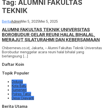
Tag:
ALUMNI FAKULTAS
TEKNIK
Berita
Admin
Mei 5, 2025
Mei 5, 2025
ALUMNI FAKULTAS TEKNIK UNIVERSITAS
BOROBUDUR GELAR REUNI HALAL BIHALAL,
MERAJUT SILATURAHMI DAN KEBERSAMAAN
Chibernews.co.id, Jakarta, – Alumni Fakultas Teknik Universitas
Borobudur menggelar acara reuni halal bihalal yang
berlangsung […]
Daftar Koin
Topik Populer
Diduga
Kota Batu
Sumenep
Polres Tator
Desa Cijayanti
Berita Utama