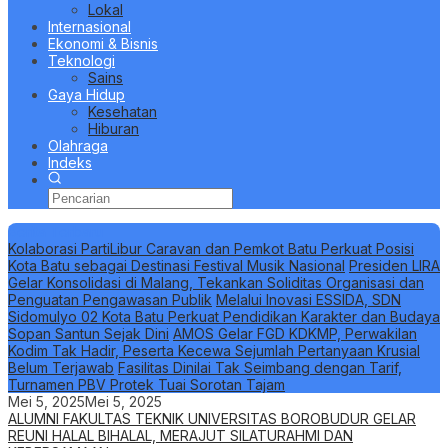
Lokal
Internasional
Ekonomi & Bisnis
Teknologi
Sains
Gaya Hidup
Kesehatan
Hiburan
Olahraga
Indeks
Berita Terbaru
Kolaborasi PartiLibur Caravan dan Pemkot Batu Perkuat Posisi
Kota Batu sebagai Destinasi Festival Musik Nasional
Presiden LIRA
Gelar Konsolidasi di Malang, Tekankan Soliditas Organisasi dan
Penguatan Pengawasan Publik
Melalui Inovasi ESSIDA, SDN
Sidomulyo 02 Kota Batu Perkuat Pendidikan Karakter dan Budaya
Sopan Santun Sejak Dini
AMOS Gelar FGD KDKMP, Perwakilan
Kodim Tak Hadir, Peserta Kecewa Sejumlah Pertanyaan Krusial
Belum Terjawab
Fasilitas Dinilai Tak Seimbang dengan Tarif,
Turnamen PBV Protek Tuai Sorotan Tajam
Mei 5, 2025
Mei 5, 2025
ALUMNI FAKULTAS TEKNIK UNIVERSITAS BOROBUDUR GELAR
REUNI HALAL BIHALAL, MERAJUT SILATURAHMI DAN