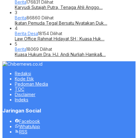
Berita
176831 Dilihat
Karyudi Sutajah Putra, Tenaga Ahli Anggo…
3
Berita
86860 Dilihat
Ikatan Pemuda Tegal Bersatu Nyatakan Duk…
4
Berita Desa
18154 Dilihat
Law Office Rahmat Hidayat,SH : Kuasa Huk…
5
Berita
18069 Dilihat
Kuasa Hukum Dra. HJ. Andi Nurliah Hamka&…
Redaksi
Kode Etik
Pedoman Media
TOC
Disclaimer
Indeks
Jaringan Social
Facebook
WhatsApp
RSS