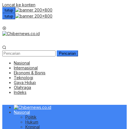
Loncat ke konten
tutup
tutup
Menu Mobile
Pencarian
Nasional
Internasional
Ekonomi & Bisnis
Teknologi
Gaya Hidup
Olahraga
Indeks
Nasional
Politik
Hukum
Kriminal