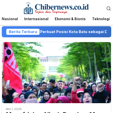
Loncat
Menu
ke
Mobile
konten
Nasional
Internasional
Ekonomi & Bisnis
Teknologi
n Pemkot Batu Perkuat Posisi Kota Batu sebagai Destinasi 
Berita Terbaru
Mei 1, 2026