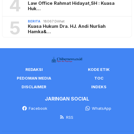
4
Law Office Rahmat Hidayat,SH : Kuasa
Huk…
5
BERITA
18067 Dilihat
Kuasa Hukum Dra. HJ. Andi Nurliah
Hamka&…
REDAKSI
KODE ETIK
PEDOMAN MEDIA
TOC
DISCLAIMER
INDEKS
JARINGAN SOCIAL
Facebook
WhatsApp
RSS