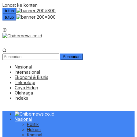
Loncat ke konten
tutup
tutup
Menu Mobile
Pencarian
Nasional
Internasional
Ekonomi & Bisnis
Teknologi
Gaya Hidup
Olahraga
Indeks
Nasional
Politik
Hukum
Kriminal