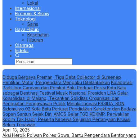
Lokal
Internasional
Ekonomi & Bisnis
Teknologi
Sains
Gaya Hidup
Kesehatan
Hiburan
Olahraga
Indeks
Berita Terbaru
Diduga Bergaya Preman, Tiga Debt Collector di Sumenep
Hentikan Motor, Pengendara Mengaku Ditelantarkan
Kolaborasi
PartiLibur Caravan dan Pemkot Batu Perkuat Posisi Kota Batu
sebagai Destinasi Festival Musik Nasional
Presiden LIRA Gelar
Konsolidasi di Malang, Tekankan Soliditas Organisasi dan
Penguatan Pengawasan Publik
Melalui Inovasi ESSIDA, SDN
Sidomulyo 02 Kota Batu Perkuat Pendidikan Karakter dan Budaya
Sopan Santun Sejak Dini
AMOS Gelar FGD KDKMP, Perwakilan
Kodim Tak Hadir, Peserta Kecewa Sejumlah Pertanyaan Krusial
Belum Terjawab
April 18, 2025
Aksi Heroik Polwan Polres Gowa, Bantu Pengendara Bentor yang