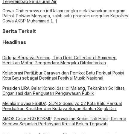
Terjerembab ke Saluran Air
Gowa-Chibernews.co.id/Dalam rangka melaksanakan program
Patroli Polwan Menyapa, salah satu program unggulan Kapolres
Gowa AKBP Muhammad […]
Berita Terkait
Headlines
Diduga Bergaya Preman, Tiga Debt Collector di Sumenep
Hentikan Motor, Pengendara Mengaku Ditelantarkan
Kolaborasi PartiLibur Caravan dan Pemkot Batu Perkuat Posisi
Kota Batu sebagai Destinasi Festival Musik Nasional
Presiden LIRA Gelar Konsolidasi di Malang, Tekankan Soliditas
Organisasi dan Penguatan Pengawasan Publik
Melalui Inovasi ESSIDA, SDN Sidomulyo 02 Kota Batu Perkuat
Pendidikan Karakter dan Budaya Sopan Santun Sejak Dini
AMOS Gelar FGD KDKMP, Perwakilan Kodim Tak Hadir, Peserta
Kecewa Sejumlah Pertanyaan Krusial Belum Terjawab