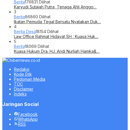
Berita
176831 Dilihat
Karyudi Sutajah Putra, Tenaga Ahli Anggo…
3
Berita
86860 Dilihat
Ikatan Pemuda Tegal Bersatu Nyatakan Duk…
4
Berita Desa
18154 Dilihat
Law Office Rahmat Hidayat,SH : Kuasa Huk…
5
Berita
18069 Dilihat
Kuasa Hukum Dra. HJ. Andi Nurliah Hamka&…
Redaksi
Kode Etik
Pedoman Media
TOC
Disclaimer
Indeks
Jaringan Social
Facebook
WhatsApp
RSS