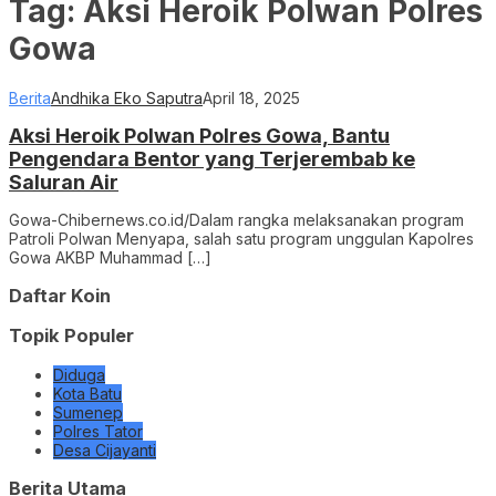
Tag:
Aksi Heroik Polwan Polres
Gowa
Berita
Andhika Eko Saputra
April 18, 2025
Aksi Heroik Polwan Polres Gowa, Bantu
Pengendara Bentor yang Terjerembab ke
Saluran Air
Gowa-Chibernews.co.id/Dalam rangka melaksanakan program
Patroli Polwan Menyapa, salah satu program unggulan Kapolres
Gowa AKBP Muhammad […]
Daftar Koin
Topik Populer
Diduga
Kota Batu
Sumenep
Polres Tator
Desa Cijayanti
Berita Utama