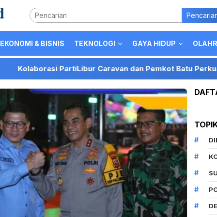
Pencaria
EKONOMI & BISNIS
TEKNOLOGI
GAYA HIDUP
OLAH
rasi PartiLibur Caravan dan Pemkot Batu Perkuat Posisi Ko
DAFT
TOPI
D
K
S
P
DE