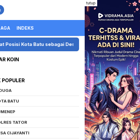
tutup
n
RAGA
INDEKS
ta Batu sebagai Destinasi Festival Musik Nasional
P
AR KOIN
K POPULER
IDUGA
OTA BATU
UMENEP
OLRES TATOR
SA CIJAYANTI