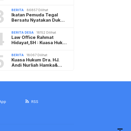
3
BERITA
86857 Dilihat
Ikatan Pemuda Tegal
Bersatu Nyatakan Duk…
4
BERITA DESA
18152 Dilihat
Law Office Rahmat
Hidayat,SH : Kuasa Huk…
5
BERITA
18067 Dilihat
Kuasa Hukum Dra. HJ.
Andi Nurliah Hamka&…
App
RSS