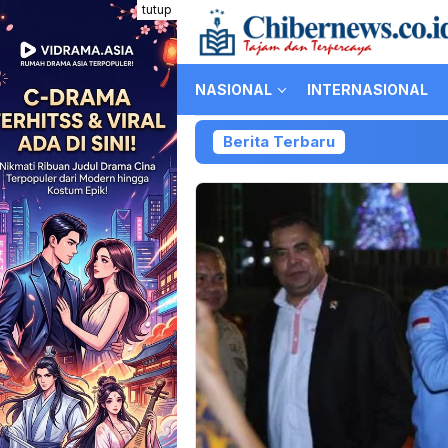
Loncat
tutup
ke
konten
NASIONAL
INTERNASIONAL
Berita Terbaru
Kolabo