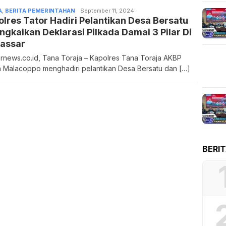
A
,
BERITA PEMERINTAHAN
Admin
September 11, 2024
lres Tator Hadiri Pelantikan Desa Bersatu
ngkaikan Deklarasi Pilkada Damai 3 Pilar Di
assar
rnews.co.id, Tana Toraja – Kapolres Tana Toraja AKBP
 Malacoppo menghadiri pelantikan Desa Bersatu dan […]
BERI