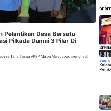
BERI
ri Pelantikan Desa Bersatu
si Pilkada Damai 3 Pilar Di
apolres Tana Toraja AKBP Malpa Malacoppo menghadiri
BERITA
Kolab
Pemk