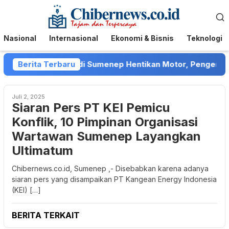
Loncat
Menu
ke
Mobile
konten
Nasional
Internasional
Ekonomi & Bisnis
Teknologi
 Debt Collector di Sumenep Hentikan Motor, Pengendara M
Berita Terbaru
Juli 2, 2025
Siaran Pers PT KEI Pemicu
Konflik, 10 Pimpinan Organisasi
Wartawan Sumenep Layangkan
Ultimatum
Chibernews.co.id, Sumenep ,- Disebabkan karena adanya
siaran pers yang disampaikan PT Kangean Energy Indonesia
(KEI) […]
BERITA TERKAIT