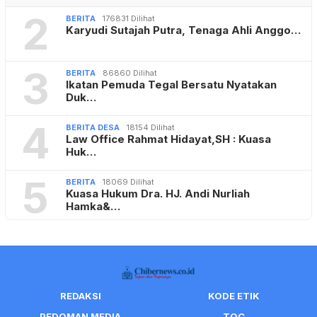
2
BERITA
176831 Dilihat
Karyudi Sutajah Putra, Tenaga Ahli Anggo…
3
BERITA
86860 Dilihat
Ikatan Pemuda Tegal Bersatu Nyatakan
Duk…
4
BERITA DESA
18154 Dilihat
Law Office Rahmat Hidayat,SH : Kuasa
Huk…
5
BERITA
18069 Dilihat
Kuasa Hukum Dra. HJ. Andi Nurliah
Hamka&…
REDAKSI
KODE ETIK
PEDOMAN MEDIA
TOC