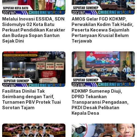
Melalui Inovasi ESSIDA, SDN
AMOS Gelar FGD KDKMP,
Sidomulyo 02 Kota Batu
Perwakilan Kodim Tak Hadir,
Perkuat Pendidikan Karakter
Peserta Kecewa Sejumlah
dan Budaya Sopan Santun
Pertanyaan Krusial Belum
Sejak Dini
Terjawab
Fasilitas Dinilai Tak
KDKMP Sumenep Diuji,
Seimbang dengan Tarif,
DPRD Tekankan
Turnamen PBV Protek Tuai
Transparansi Pengadaan,
Sorotan Tajam
PKDI Desak Pelibatan
Kepala Desa