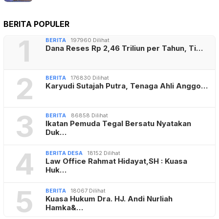
BERITA POPULER
1
BERITA
197960 Dilihat
Dana Reses Rp 2,46 Triliun per Tahun, Ti…
2
BERITA
176830 Dilihat
Karyudi Sutajah Putra, Tenaga Ahli Anggo…
3
BERITA
86858 Dilihat
Ikatan Pemuda Tegal Bersatu Nyatakan
Duk…
4
BERITA DESA
18152 Dilihat
Law Office Rahmat Hidayat,SH : Kuasa
Huk…
5
BERITA
18067 Dilihat
Kuasa Hukum Dra. HJ. Andi Nurliah
Hamka&…