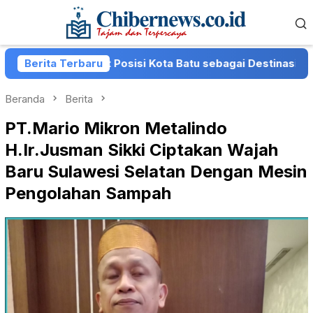
Loncat
Menu
ke
Mobile
konten
Perkuat Posisi Kota Batu sebagai Destinasi Festival Musik
Berita Terbaru
Beranda
Berita
PT.Mario Mikron Metalindo
H.Ir.Jusman Sikki Ciptakan Wajah
Baru Sulawesi Selatan Dengan Mesin
Pengolahan Sampah