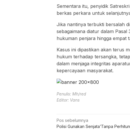
Sementara itu, penyidik Satresk
berkas perkara untuk selanjutny
Jika nantinya terbukti bersalah
sebagaimana diatur dalam Pasa
hukuman penjara hingga empat t
Kasus ini dipastikan akan terus m
hukum terhadap tersangka, tetap
dalam menjaga integritas aparatu
kepercayaan masyarakat.
Penulis: Mh/red
Editor: Vans
Navigasi
Pos sebelumnya
Polisi Gunakan Senjata’Tanpa Perhitu
pos