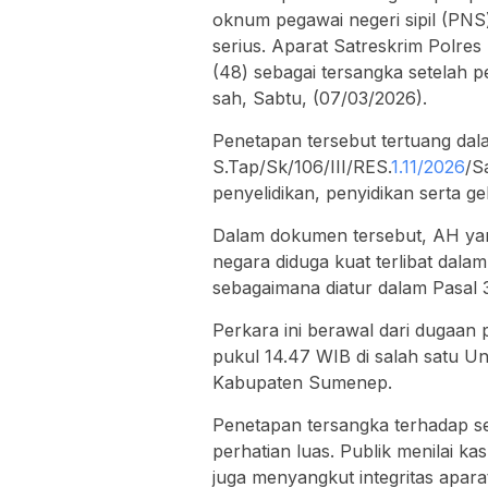
oknum pegawai negeri sipil (PN
serius. Aparat Satreskrim Polre
(48) sebagai tersangka setelah p
sah, Sabtu, (07/03/2026).
Penetapan tersebut tertuang da
S.Tap/Sk/106/III/RES.
1.11/2026
/S
penyelidikan, penyidikan serta g
Dalam dokumen tersebut, AH yan
negara diduga kuat terlibat dala
sebagaimana diatur dalam Pasal
Perkara ini berawal dari dugaan p
pukul 14.47 WIB di salah satu U
Kabupaten Sumenep.
Penetapan tersangka terhadap s
perhatian luas. Publik menilai ka
juga menyangkut integritas apara