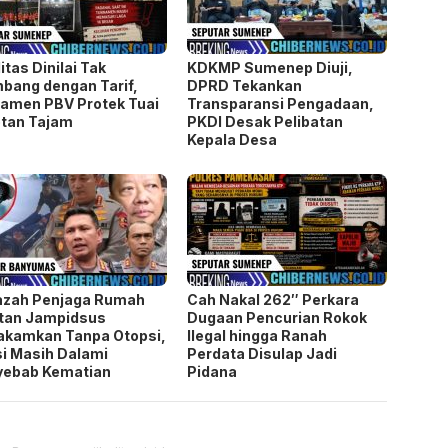
litas Dinilai Tak
KDKMP Sumenep Diuji,
bang dengan Tarif,
DPRD Tekankan
amen PBV Protek Tuai
Transparansi Pengadaan,
tan Tajam
PKDI Desak Pelibatan
Kepala Desa
azah Penjaga Rumah
Cah Nakal 262″ Perkara
tan Jampidsus
Dugaan Pencurian Rokok
akamkan Tanpa Otopsi,
Ilegal hingga Ranah
si Masih Dalami
Perdata Disulap Jadi
yebab Kematian
Pidana