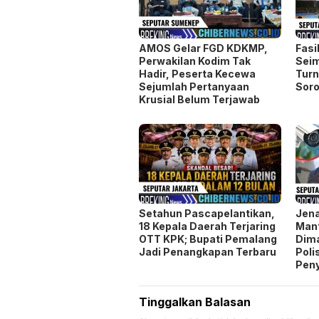
AMOS Gelar FGD KDKMP,
Fasi
Perwakilan Kodim Tak
Seim
Hadir, Peserta Kecewa
Turn
Sejumlah Pertanyaan
Soro
Krusial Belum Terjawab
Setahun Pascapelantikan,
Jen
18 Kepala Daerah Terjaring
Man
OTT KPK; Bupati Pemalang
Dim
Jadi Penangkapan Terbaru
Poli
Pen
Tinggalkan Balasan