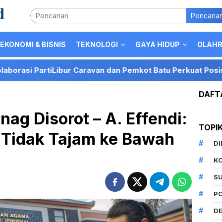
Pencaria
EKONOMI & BISNIS
TEKNOLOGI
GAYA HIDUP
OLAH
bur Caravan dan Pemkot Batu Perkuat Posisi Kota Batu sebag
DAFT
ag Disorot – A. Effendi:
TOPI
 Tidak Tajam ke Bawah
D
K
S
P
DE