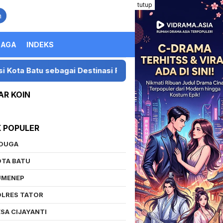
tutup
n
RAGA
INDEKS
ai Destinasi Festival Musik Nasional
Presiden LIRA
AR KOIN
K POPULER
IDUGA
OTA BATU
UMENEP
OLRES TATOR
SA CIJAYANTI