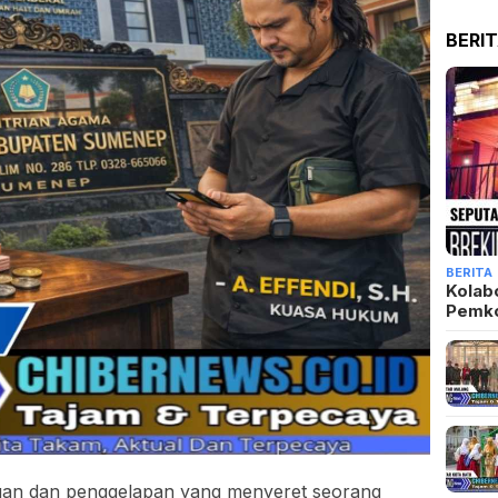
BERI
BERITA
Kolab
Pemk
an dan penggelapan yang menyeret seorang