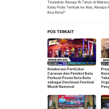
Tewaskan Remaja 18 Tahun di Makass
Kalau Polisi Tembak ke Atas, Kenapa
Bisa Kena?’
POS TERKAIT
Kolaborasi PartiLibur
Pres
Caravan dan Pemkot Batu
Kons
Perkuat Posisi Kota Batu
Teka
sebagai Destinasi Festival
Orga
Musik Nasional
Pen