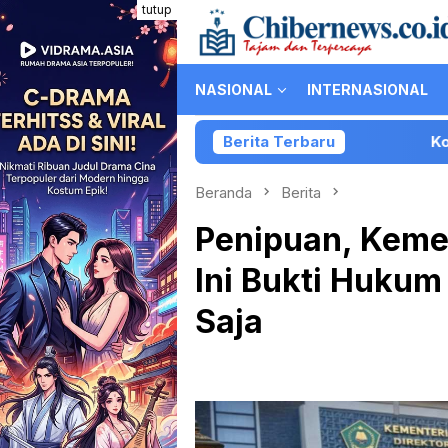
Loncat
tutup
ke
konten
NASIONAL
INTERNASIONAL
Berita Terbaru
Kolaborasi PartiLi
Beranda
Berita
Penipuan, Kemen
Ini Bukti Hukum
Saja