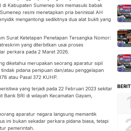
S) di Kabupaten Sumenep kini memasuki babak
s Sumenep resmi menetapkan pria berinisial AH
enyidik mengantongi sedikitnya dua alat bukti yang
lam Surat Ketetapan Penetapan Tersangka Nomor:
atreskrim yang diterbitkan usai proses
elar perkara pada 2 Maret 2026.
g diketahui merupakan seorang aparatur sipil
m tindak pidana penipuan dan/atau penggelapan
 378 atau Pasal 372 KUHP.
BERI
eristiwa yang terjadi pada 22 Februari 2023 sekitar
nit Bank BRI di wilayah Kecamatan Gayam,
eorang aparatur negara langsung memantik
sus ini bukan sekadar perkara pidana biasa, tetapi
tur pemerintah.