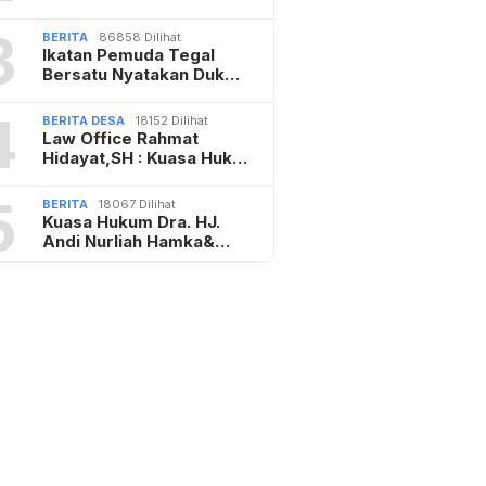
3
BERITA
86858 Dilihat
Ikatan Pemuda Tegal
Bersatu Nyatakan Duk…
4
BERITA DESA
18152 Dilihat
Law Office Rahmat
Hidayat,SH : Kuasa Huk…
5
BERITA
18067 Dilihat
Kuasa Hukum Dra. HJ.
Andi Nurliah Hamka&…