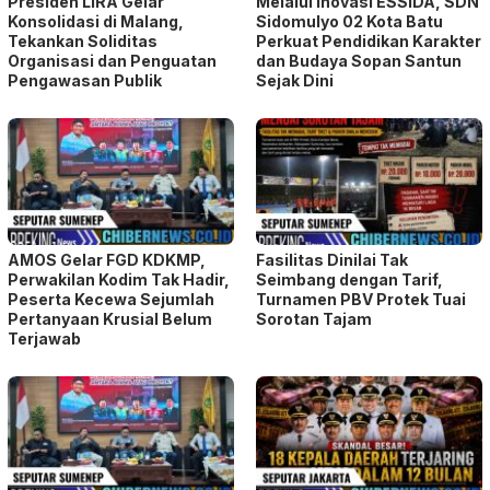
Presiden LIRA Gelar
Melalui Inovasi ESSIDA, SDN
Konsolidasi di Malang,
Sidomulyo 02 Kota Batu
Tekankan Soliditas
Perkuat Pendidikan Karakter
Organisasi dan Penguatan
dan Budaya Sopan Santun
Pengawasan Publik
Sejak Dini
AMOS Gelar FGD KDKMP,
Fasilitas Dinilai Tak
Perwakilan Kodim Tak Hadir,
Seimbang dengan Tarif,
Peserta Kecewa Sejumlah
Turnamen PBV Protek Tuai
Pertanyaan Krusial Belum
Sorotan Tajam
Terjawab