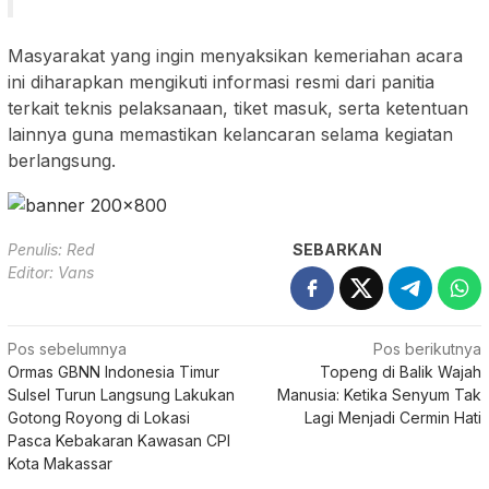
Masyarakat yang ingin menyaksikan kemeriahan acara
ini diharapkan mengikuti informasi resmi dari panitia
terkait teknis pelaksanaan, tiket masuk, serta ketentuan
lainnya guna memastikan kelancaran selama kegiatan
berlangsung.
Penulis: Red
SEBARKAN
Editor: Vans
Navigasi
Pos sebelumnya
Pos berikutnya
Ormas GBNN Indonesia Timur
Topeng di Balik Wajah
pos
Sulsel Turun Langsung Lakukan
Manusia: Ketika Senyum Tak
Gotong Royong di Lokasi
Lagi Menjadi Cermin Hati
Pasca Kebakaran Kawasan CPI
Kota Makassar