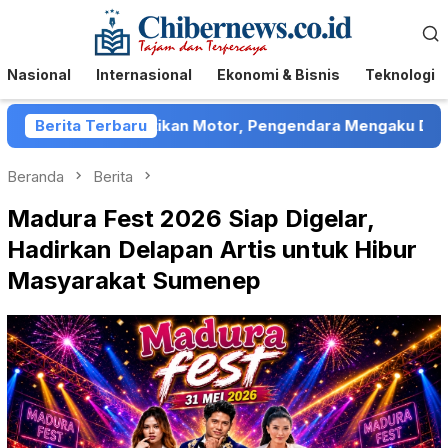
Loncat
Menu
ke
Mobile
konten
Nasional
Internasional
Ekonomi & Bisnis
Teknologi
p Hentikan Motor, Pengendara Mengaku Ditelantarkan
Berita Terbaru
Beranda
Berita
Madura Fest 2026 Siap Digelar,
Hadirkan Delapan Artis untuk Hibur
Masyarakat Sumenep