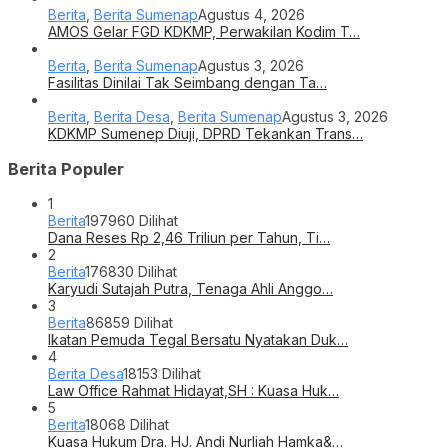
Berita
,
Berita Sumenap
Agustus 4, 2026
AMOS Gelar FGD KDKMP, Perwakilan Kodim T…
Berita
,
Berita Sumenap
Agustus 3, 2026
Fasilitas Dinilai Tak Seimbang dengan Ta…
Berita
,
Berita Desa
,
Berita Sumenap
Agustus 3, 2026
KDKMP Sumenep Diuji, DPRD Tekankan Trans…
Berita Populer
1
Berita
197960 Dilihat
Dana Reses Rp 2,46 Triliun per Tahun, Ti…
2
Berita
176830 Dilihat
Karyudi Sutajah Putra, Tenaga Ahli Anggo…
3
Berita
86859 Dilihat
Ikatan Pemuda Tegal Bersatu Nyatakan Duk…
4
Berita Desa
18153 Dilihat
Law Office Rahmat Hidayat,SH : Kuasa Huk…
5
Berita
18068 Dilihat
Kuasa Hukum Dra. HJ. Andi Nurliah Hamka&…