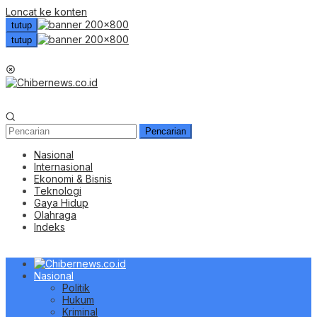
Loncat ke konten
tutup
tutup
Menu Mobile
Pencarian
Nasional
Internasional
Ekonomi & Bisnis
Teknologi
Gaya Hidup
Olahraga
Indeks
Nasional
Politik
Hukum
Kriminal