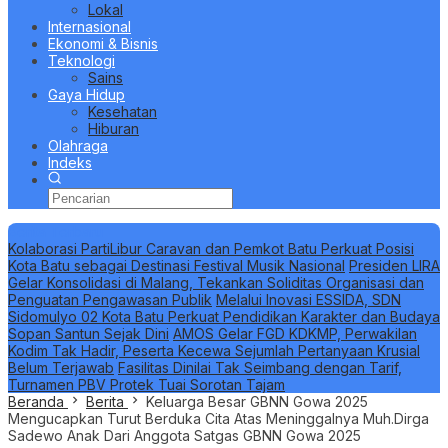
Lokal
Internasional
Ekonomi & Bisnis
Teknologi
Sains
Gaya Hidup
Kesehatan
Hiburan
Olahraga
Indeks
Berita Terbaru
Kolaborasi PartiLibur Caravan dan Pemkot Batu Perkuat Posisi
Kota Batu sebagai Destinasi Festival Musik Nasional
Presiden LIRA
Gelar Konsolidasi di Malang, Tekankan Soliditas Organisasi dan
Penguatan Pengawasan Publik
Melalui Inovasi ESSIDA, SDN
Sidomulyo 02 Kota Batu Perkuat Pendidikan Karakter dan Budaya
Sopan Santun Sejak Dini
AMOS Gelar FGD KDKMP, Perwakilan
Kodim Tak Hadir, Peserta Kecewa Sejumlah Pertanyaan Krusial
Belum Terjawab
Fasilitas Dinilai Tak Seimbang dengan Tarif,
Turnamen PBV Protek Tuai Sorotan Tajam
Beranda
Berita
Keluarga Besar GBNN Gowa 2025
Mengucapkan Turut Berduka Cita Atas Meninggalnya Muh.Dirga
Sadewo Anak Dari Anggota Satgas GBNN Gowa 2025