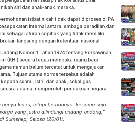
s pengabaian terhadap hak konstitusional
nikah siri dan anak-anak mereka.
rmohonan istbat nikah tidak dapat diproses di PA
sepakatan internal antara lembaga peradilan dan
ilai sebagai aturan sepihak yang tidak memiliki
abrakan langsung dengan ketentuan nasional.
g-Undang Nomor 1 Tahun 1974 tentang Perkawinan
slam (KHI) secara tegas membuka ruang bagi
gama namun belum tercatat untuk mengajukan
agama. Tujuan utama norma tersebut adalah
epada suami, istri, dan anak, sekaligus
h secara agama memperoleh pengakuan negara.
hanya keliru, tetapi berbahaya. Ini sama saja
warga yang justru dilindungi undang-undang,”
 di Sumenep, Selasa (20/01).