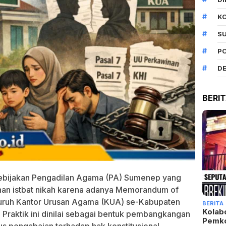
K
S
P
DE
BERI
ebijakan Pengadilan Agama (PA) Sumenep yang
an istbat nikah karena adanya Memorandum of
uruh Kantor Urusan Agama (KUA) se-Kabupaten
BERITA
Kolab
raktik ini dinilai sebagai bentuk pembangkangan
Pemk