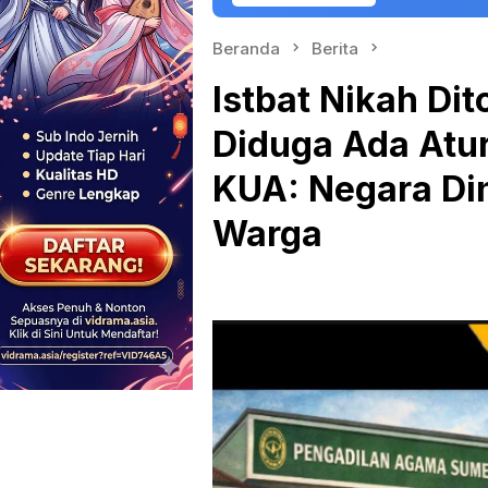
Beranda
Berita
Istbat Nikah Di
Diduga Ada Atu
KUA: Negara Din
Warga