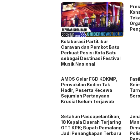
Pres
Kons
Teka
Orga
Pen
Kolaborasi PartiLibur
Caravan dan Pemkot Batu
Perkuat Posisi Kota Batu
sebagai Destinasi Festival
Musik Nasional
AMOS Gelar FGD KDKMP,
Fasi
Perwakilan Kodim Tak
Seim
Hadir, Peserta Kecewa
Turn
Sejumlah Pertanyaan
Soro
Krusial Belum Terjawab
Setahun Pascapelantikan,
Jen
18 Kepala Daerah Terjaring
Man
OTT KPK; Bupati Pemalang
Dim
Jadi Penangkapan Terbaru
Poli
Pen