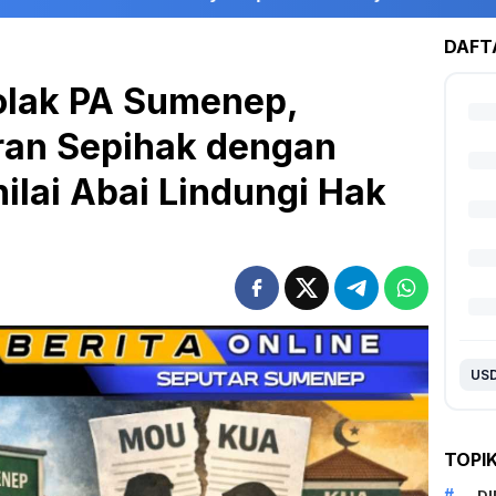
DAFT
tolak PA Sumenep,
ran Sepihak dengan
ilai Abai Lindungi Hak
TOPI
D