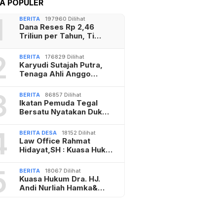
TA POPULER
1
BERITA
197960 Dilihat
Dana Reses Rp 2,46
Triliun per Tahun, Ti…
2
BERITA
176829 Dilihat
Karyudi Sutajah Putra,
Tenaga Ahli Anggo…
3
BERITA
86857 Dilihat
Ikatan Pemuda Tegal
Bersatu Nyatakan Duk…
4
BERITA DESA
18152 Dilihat
Law Office Rahmat
Hidayat,SH : Kuasa Huk…
5
BERITA
18067 Dilihat
Kuasa Hukum Dra. HJ.
Andi Nurliah Hamka&…