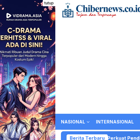
Loncat
tutup
ke
konten
NASIONAL
INTERNASIONAL
N Sidomulyo 02 Kota Batu Perkuat Pendidikan Karakter dan
Berita Terbaru