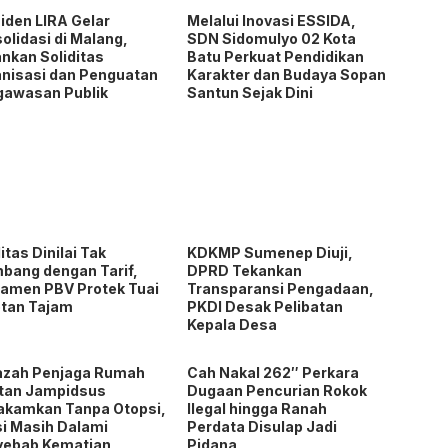
iden LIRA Gelar
Melalui Inovasi ESSIDA,
olidasi di Malang,
SDN Sidomulyo 02 Kota
nkan Soliditas
Batu Perkuat Pendidikan
nisasi dan Penguatan
Karakter dan Budaya Sopan
gawasan Publik
Santun Sejak Dini
litas Dinilai Tak
KDKMP Sumenep Diuji,
bang dengan Tarif,
DPRD Tekankan
amen PBV Protek Tuai
Transparansi Pengadaan,
tan Tajam
PKDI Desak Pelibatan
Kepala Desa
azah Penjaga Rumah
Cah Nakal 262″ Perkara
tan Jampidsus
Dugaan Pencurian Rokok
akamkan Tanpa Otopsi,
Ilegal hingga Ranah
si Masih Dalami
Perdata Disulap Jadi
yebab Kematian
Pidana