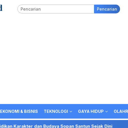
Pencarian
EKONOMI & BISNIS
TEKNOLOGI
GAYA HIDUP
OLAH
 Budaya Sopan Santun Sejak Dini
AMOS Gelar FGD KD