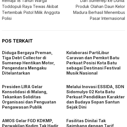
Remaja 18 Tahun Warga
Dari Sumenep ke Dunia:
pos
Toddopuli Raya Tewas Akibat
Produk Olahan Daun Kelor
Tertembak Pistol Milik Anggota
Madura Berhasil Menembus
Polisi
Pasar Internasional
POS TERKAIT
Diduga Bergaya Preman,
Kolaborasi PartiLibur
Tiga Debt Collector di
Caravan dan Pemkot Batu
Sumenep Hentikan Motor,
Perkuat Posisi Kota Batu
Pengendara Mengaku
sebagai Destinasi Festival
Ditelantarkan
Musik Nasional
Presiden LIRA Gelar
Melalui Inovasi ESSIDA, SDN
Konsolidasi di Malang,
Sidomulyo 02 Kota Batu
Tekankan Soliditas
Perkuat Pendidikan Karakter
Organisasi dan Penguatan
dan Budaya Sopan Santun
Pengawasan Publik
Sejak Dini
AMOS Gelar FGD KDKMP,
Fasilitas Dinilai Tak
Perwakilan Kodim Tak Hadir,
Seimbang dengan Tarif,