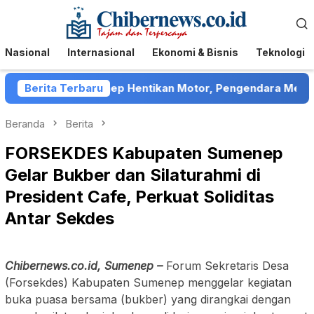
Loncat
Menu
ke
Mobile
konten
Nasional
Internasional
Ekonomi & Bisnis
Teknologi
ector di Sumenep Hentikan Motor, Pengendara Mengaku Di
Berita Terbaru
Beranda
Berita
FORSEKDES Kabupaten Sumenep
Gelar Bukber dan Silaturahmi di
President Cafe, Perkuat Soliditas
Antar Sekdes
Chibernews.co.id, Sumenep –
Forum Sekretaris Desa
(Forsekdes) Kabupaten Sumenep menggelar kegiatan
buka puasa bersama (bukber) yang dirangkai dengan