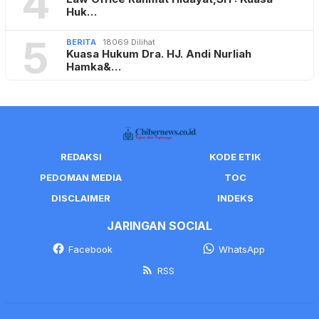
4
Huk…
5
BERITA
18069 Dilihat
Kuasa Hukum Dra. HJ. Andi Nurliah
Hamka&…
REDAKSI
KODE ETIK
PEDOMAN MEDIA
TOC
DISCLAIMER
INDEKS
JARINGAN SOCIAL
Facebook
WhatsApp
RSS