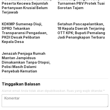
Peserta Kecewa Sejumlah
Turnamen PBV Protek Tuai
Pertanyaan Krusial Belum
Sorotan Tajam
Terjawab
KDKMP Sumenep Diuji,
Setahun Pascapelantikan,
DPRD Tekankan
18 Kepala Daerah Terjaring
Transparansi Pengadaan,
OTT KPK; Bupati Pemalang
PKDI Desak Pelibatan
Jadi Penangkapan Terbaru
Kepala Desa
Jenazah Penjaga Rumah
Mantan Jampidsus
Dimakamkan Tanpa Otopsi,
Polisi Masih Dalami
Penyebab Kematian
Tinggalkan Balasan
Alamat email Anda tidak akan dipublikasikan.
Ruas yang wajib ditandai
*