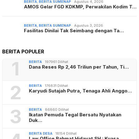
BERITA
,
BERITA SUMENAP
Agustus 4, 2026
AMOS Gelar FGD KDKMP, Perwakilan Kodim T…
BERITA
,
BERITA SUMENAP
Agustus 3, 2026
Fasilitas Dinilai Tak Seimbang dengan Ta…
BERITA POPULER
1
BERITA
197961 Dilihat
Dana Reses Rp 2,46 Triliun per Tahun, Ti…
2
BERITA
176831 Dilihat
Karyudi Sutajah Putra, Tenaga Ahli Anggo…
3
BERITA
86860 Dilihat
Ikatan Pemuda Tegal Bersatu Nyatakan
Duk…
BERITA DESA
18154 Dilihat
Law Office Rahmat Hidayat,SH : Kuasa