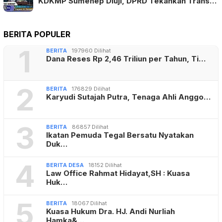
KDKMP Sumenep Diuji, DPRD Tekankan Trans…
BERITA POPULER
1
BERITA
197960 Dilihat
Dana Reses Rp 2,46 Triliun per Tahun, Ti…
2
BERITA
176829 Dilihat
Karyudi Sutajah Putra, Tenaga Ahli Anggo…
3
BERITA
86857 Dilihat
Ikatan Pemuda Tegal Bersatu Nyatakan
Duk…
4
BERITA DESA
18152 Dilihat
Law Office Rahmat Hidayat,SH : Kuasa
Huk…
5
BERITA
18067 Dilihat
Kuasa Hukum Dra. HJ. Andi Nurliah
Hamka&…