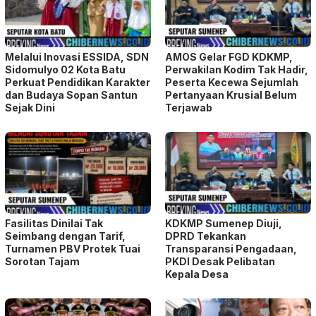
Melalui Inovasi ESSIDA, SDN
AMOS Gelar FGD KDKMP,
Sidomulyo 02 Kota Batu
Perwakilan Kodim Tak Hadir,
Perkuat Pendidikan Karakter
Peserta Kecewa Sejumlah
dan Budaya Sopan Santun
Pertanyaan Krusial Belum
Sejak Dini
Terjawab
Fasilitas Dinilai Tak
KDKMP Sumenep Diuji,
Seimbang dengan Tarif,
DPRD Tekankan
Turnamen PBV Protek Tuai
Transparansi Pengadaan,
Sorotan Tajam
PKDI Desak Pelibatan
Kepala Desa