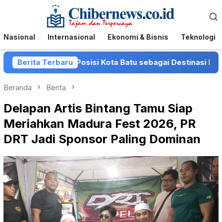
Loncat
Menu
ke
Mobile
konten
Nasional
Internasional
Ekonomi & Bisnis
Teknologi
erkuat Posisi Kota Batu sebagai Destinasi Festival Musik 
Berita Terbaru
Beranda
Berita
Delapan Artis Bintang Tamu Siap
Meriahkan Madura Fest 2026, PR
DRT Jadi Sponsor Paling Dominan