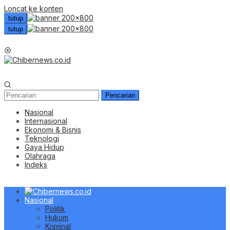
Loncat ke konten
tutup
tutup
Menu Mobile
Pencarian
Nasional
Internasional
Ekonomi & Bisnis
Teknologi
Gaya Hidup
Olahraga
Indeks
Nasional
Politik
Hukum
Kriminal