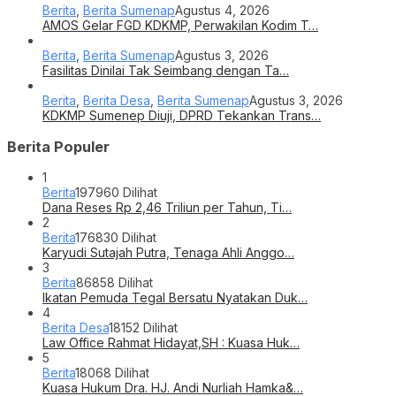
Berita
,
Berita Sumenap
Agustus 4, 2026
AMOS Gelar FGD KDKMP, Perwakilan Kodim T…
Berita
,
Berita Sumenap
Agustus 3, 2026
Fasilitas Dinilai Tak Seimbang dengan Ta…
Berita
,
Berita Desa
,
Berita Sumenap
Agustus 3, 2026
KDKMP Sumenep Diuji, DPRD Tekankan Trans…
Berita Populer
1
Berita
197960 Dilihat
Dana Reses Rp 2,46 Triliun per Tahun, Ti…
2
Berita
176830 Dilihat
Karyudi Sutajah Putra, Tenaga Ahli Anggo…
3
Berita
86858 Dilihat
Ikatan Pemuda Tegal Bersatu Nyatakan Duk…
4
Berita Desa
18152 Dilihat
Law Office Rahmat Hidayat,SH : Kuasa Huk…
5
Berita
18068 Dilihat
Kuasa Hukum Dra. HJ. Andi Nurliah Hamka&…