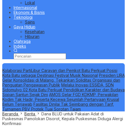
Lokal
Internasional
Ekonomi & Bisnis
Teknologi
Sains
Gaya Hidup
Kesehatan
Hiburan
Olahraga
Indeks
Berita Terbaru
Kolaborasi PartiLibur Caravan dan Pemkot Batu Perkuat Posisi
Kota Batu sebagai Destinasi Festival Musik Nasional
Presiden LIRA
Gelar Konsolidasi di Malang, Tekankan Soliditas Organisasi dan
Penguatan Pengawasan Publik
Melalui Inovasi ESSIDA, SDN
Sidomulyo 02 Kota Batu Perkuat Pendidikan Karakter dan Budaya
Sopan Santun Sejak Dini
AMOS Gelar FGD KDKMP, Perwakilan
Kodim Tak Hadir, Peserta Kecewa Sejumlah Pertanyaan Krusial
Belum Terjawab
Fasilitas Dinilai Tak Seimbang dengan Tarif,
Turnamen PBV Protek Tuai Sorotan Tajam
Beranda
Berita
Dana BLUD untuk Pakaian Adat di
Puskesmas Pamolokan Disorot, Kepala Puskesmas Diduga Alergi
Konfirmasi