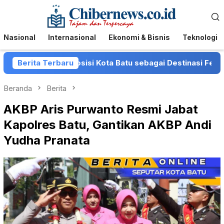
Loncat
Menu
ke
Mobile
konten
Nasional
Internasional
Ekonomi & Bisnis
Teknologi
uat Posisi Kota Batu sebagai Destinasi Festival Musik Nas
Berita Terbaru
Beranda
Berita
AKBP Aris Purwanto Resmi Jabat
Kapolres Batu, Gantikan AKBP Andi
Yudha Pranata