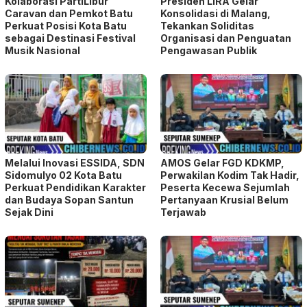
Kolaborasi PartiLibur
Presiden LIRA Gelar
Caravan dan Pemkot Batu
Konsolidasi di Malang,
Perkuat Posisi Kota Batu
Tekankan Soliditas
sebagai Destinasi Festival
Organisasi dan Penguatan
Musik Nasional
Pengawasan Publik
Melalui Inovasi ESSIDA, SDN
AMOS Gelar FGD KDKMP,
Sidomulyo 02 Kota Batu
Perwakilan Kodim Tak Hadir,
Perkuat Pendidikan Karakter
Peserta Kecewa Sejumlah
dan Budaya Sopan Santun
Pertanyaan Krusial Belum
Sejak Dini
Terjawab