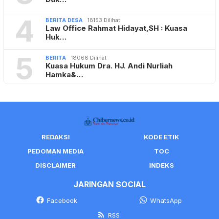
4
BERITA DESA
18153 Dilihat
Law Office Rahmat Hidayat,SH : Kuasa
Huk…
5
BERITA
18068 Dilihat
Kuasa Hukum Dra. HJ. Andi Nurliah
Hamka&…
REDAKSI
KODE ETIK
PEDOMAN MEDIA
TOC
DISCLAIMER
INDEKS
JARINGAN SOCIAL
Facebook
WhatsApp
RSS