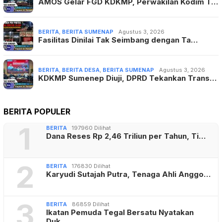
AMOS Gelar FGD KDKMP, Perwakilan Kodim T…
BERITA
,
BERITA SUMENAP
Agustus 3, 2026
Fasilitas Dinilai Tak Seimbang dengan Ta…
BERITA
,
BERITA DESA
,
BERITA SUMENAP
Agustus 3, 2026
KDKMP Sumenep Diuji, DPRD Tekankan Trans…
BERITA POPULER
1
BERITA
197960 Dilihat
Dana Reses Rp 2,46 Triliun per Tahun, Ti…
2
BERITA
176830 Dilihat
Karyudi Sutajah Putra, Tenaga Ahli Anggo…
3
BERITA
86859 Dilihat
Ikatan Pemuda Tegal Bersatu Nyatakan
Duk…