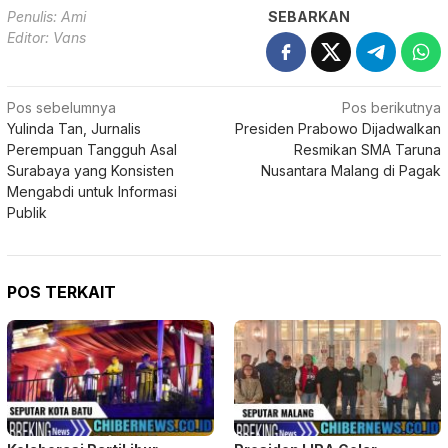
Penulis: Ami
SEBARKAN
Editor: Vans
Navigasi
Pos sebelumnya
Pos berikutnya
Yulinda Tan, Jurnalis
Presiden Prabowo Dijadwalkan
pos
Perempuan Tangguh Asal
Resmikan SMA Taruna
Surabaya yang Konsisten
Nusantara Malang di Pagak
Mengabdi untuk Informasi
Publik
POS TERKAIT