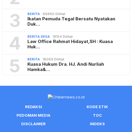
3
BERITA
86860 Dilihat
Ikatan Pemuda Tegal Bersatu Nyatakan
Duk…
4
BERITA DESA
18154 Dilihat
Law Office Rahmat Hidayat,SH : Kuasa
Huk…
5
BERITA
18069 Dilihat
Kuasa Hukum Dra. HJ. Andi Nurliah
Hamka&…
REDAKSI
KODE ETIK
PEDOMAN MEDIA
TOC
DISCLAIMER
INDEKS