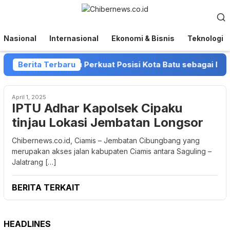
Loncat
Menu
ke
Mobile
konten
Nasional
Internasional
Ekonomi & Bisnis
Teknologi
 dan Pemkot Batu Perkuat Posisi Kota Batu sebagai Destinas
Berita Terbaru
April 1, 2025
IPTU Adhar Kapolsek Cipaku
tinjau Lokasi Jembatan Longsor
Chibernews.co.id, Ciamis – Jembatan Cibungbang yang
merupakan akses jalan kabupaten Ciamis antara Saguling –
Jalatrang […]
BERITA TERKAIT
HEADLINES