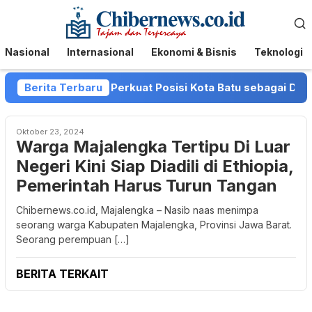
Loncat
Menu
ke
Mobile
konten
Nasional
Internasional
Ekonomi & Bisnis
Teknologi
 dan Pemkot Batu Perkuat Posisi Kota Batu sebagai Destina
Berita Terbaru
Oktober 23, 2024
Warga Majalengka Tertipu Di Luar
Negeri Kini Siap Diadili di Ethiopia,
Pemerintah Harus Turun Tangan
Chibernews.co.id, Majalengka – Nasib naas menimpa
seorang warga Kabupaten Majalengka, Provinsi Jawa Barat.
Seorang perempuan […]
BERITA TERKAIT