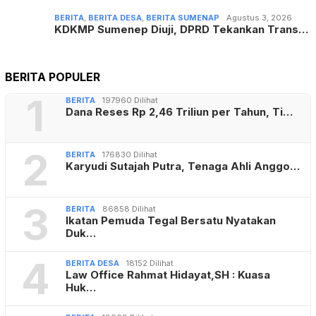
BERITA
,
BERITA DESA
,
BERITA SUMENAP
Agustus 3, 2026
KDKMP Sumenep Diuji, DPRD Tekankan Trans…
BERITA POPULER
1
BERITA
197960 Dilihat
Dana Reses Rp 2,46 Triliun per Tahun, Ti…
2
BERITA
176830 Dilihat
Karyudi Sutajah Putra, Tenaga Ahli Anggo…
3
BERITA
86858 Dilihat
Ikatan Pemuda Tegal Bersatu Nyatakan
Duk…
4
BERITA DESA
18152 Dilihat
Law Office Rahmat Hidayat,SH : Kuasa
Huk…