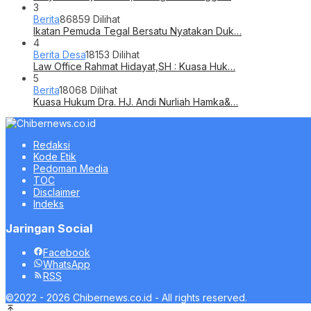
3
Berita
86859 Dilihat
Ikatan Pemuda Tegal Bersatu Nyatakan Duk…
4
Berita Desa
18153 Dilihat
Law Office Rahmat Hidayat,SH : Kuasa Huk…
5
Berita
18068 Dilihat
Kuasa Hukum Dra. HJ. Andi Nurliah Hamka&…
Redaksi
Kode Etik
Pedoman Media
TOC
Disclaimer
Indeks
Jaringan Social
Facebook
WhatsApp
RSS
©2022 - 2026 Chibernews.co.id - All rights reserved.