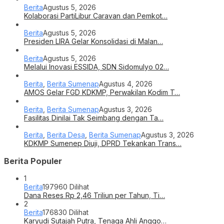
Berita
Agustus 5, 2026
Kolaborasi PartiLibur Caravan dan Pemkot…
Berita
Agustus 5, 2026
Presiden LIRA Gelar Konsolidasi di Malan…
Berita
Agustus 5, 2026
Melalui Inovasi ESSIDA, SDN Sidomulyo 02…
Berita
,
Berita Sumenap
Agustus 4, 2026
AMOS Gelar FGD KDKMP, Perwakilan Kodim T…
Berita
,
Berita Sumenap
Agustus 3, 2026
Fasilitas Dinilai Tak Seimbang dengan Ta…
Berita
,
Berita Desa
,
Berita Sumenap
Agustus 3, 2026
KDKMP Sumenep Diuji, DPRD Tekankan Trans…
Berita Populer
1
Berita
197960 Dilihat
Dana Reses Rp 2,46 Triliun per Tahun, Ti…
2
Berita
176830 Dilihat
Karyudi Sutajah Putra, Tenaga Ahli Anggo…