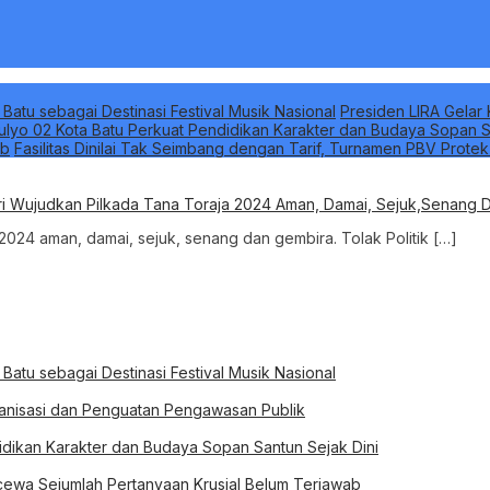
 Batu sebagai Destinasi Festival Musik Nasional
Presiden LIRA Gelar 
ulyo 02 Kota Batu Perkuat Pendidikan Karakter dan Budaya Sopan S
ab
Fasilitas Dinilai Tak Seimbang dengan Tarif, Turnamen PBV Prote
Mari Wujudkan Pilkada Tana Toraja 2024 Aman, Damai, Sejuk,Senang 
024 aman, damai, sejuk, senang dan gembira. Tolak Politik […]
 Batu sebagai Destinasi Festival Musik Nasional
rganisasi dan Penguatan Pengawasan Publik
idikan Karakter dan Budaya Sopan Santun Sejak Dini
ewa Sejumlah Pertanyaan Krusial Belum Terjawab