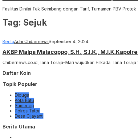
Fasilitas Dinilai Tak Seimbang dengan Tarif, Turnamen PBV Protek
Tag:
Sejuk
Berita
Adm Chibernews
September 4, 2024
AKBP Malpa Malacoppo, S.H., S.I.K., M.I.K.Kapol
Chibernews.co.id,Tana Toraja–Mari wujudkan Pilkada Tana Toraja 2
Daftar Koin
Topik Populer
Diduga
Kota Batu
Sumenep
Polres Tator
Desa Cijayanti
Berita Utama