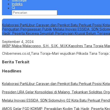
Indeks
Berita Terbaru
Kolaborasi PartiLibur Caravan dan Pemkot Batu Perkuat Posisi Kota
Penguatan Pengawasan Publik
Melalui Inovasi ESSIDA, SDN Sidom
Hadir, Peserta Kecewa Sejumlah Pertanyaan Krusial Belum Terjaw
September 4, 2024
AKBP Malpa Malacoppo, S.H., S.I.K., M.I.K.Kapolres Tana Toraja 
Chibernews.co.id,Tana Toraja–Mari wujudkan Pilkada Tana Toraja 2
Berita Terkait
Headlines
Kolaborasi PartiLibur Caravan dan Pemkot Batu Perkuat Posisi Kota
Presiden LIRA Gelar Konsolidasi di Malang, Tekankan Soliditas O
Melalui Inovasi ESSIDA, SDN Sidomulyo 02 Kota Batu Perkuat Pend
AMOS Gelar FGD KDKMP, Perwakilan Kodim Tak Hadir, Peserta Kec