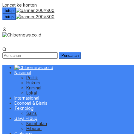
Loncat ke konten
tutup
tutup
Menu Mobile
Pencarian
Nasional
Politik
Hukum
Kriminal
Lokal
Internasional
Ekonomi & Bisnis
Teknologi
Sains
Gaya Hidup
Kesehatan
Hiburan
Olahraga