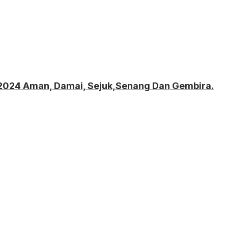
a 2024 Aman, Damai, Sejuk,Senang Dan Gembira.