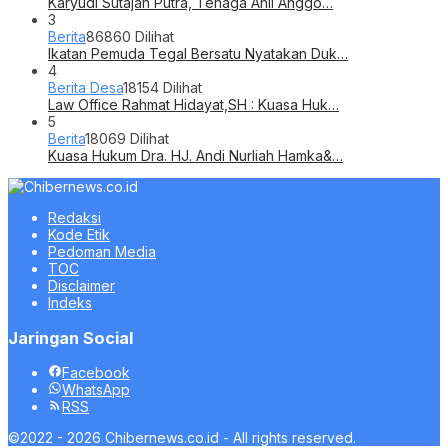
Karyudi Sutajah Putra, Tenaga Ahli Anggo…
3
Berita
86860 Dilihat
Ikatan Pemuda Tegal Bersatu Nyatakan Duk…
4
Berita Desa
18154 Dilihat
Law Office Rahmat Hidayat,SH : Kuasa Huk…
5
Berita
18069 Dilihat
Kuasa Hukum Dra. HJ. Andi Nurliah Hamka&…
Redaksi
Kode Etik
Pedoman Media
TOC
Disclaimer
Indeks
Jaringan Social
Facebook
WhatsApp
RSS
©2022 - 2026 Chibernews.co.id - All rights reserved.