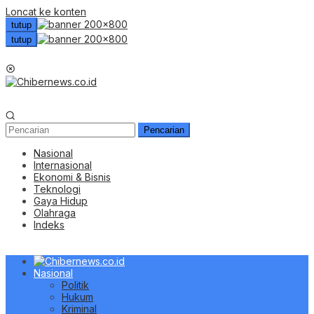
Loncat ke konten
tutup
tutup
Menu Mobile
Pencarian
Nasional
Internasional
Ekonomi & Bisnis
Teknologi
Gaya Hidup
Olahraga
Indeks
Nasional
Politik
Hukum
Kriminal