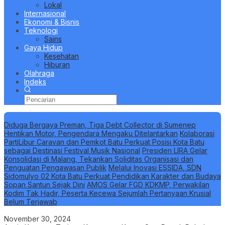
Lokal
Internasional
Ekonomi & Bisnis
Teknologi
Sains
Gaya Hidup
Kesehatan
Hiburan
Olahraga
Indeks
Berita Terbaru
Diduga Bergaya Preman, Tiga Debt Collector di Sumenep
Hentikan Motor, Pengendara Mengaku Ditelantarkan
Kolaborasi
PartiLibur Caravan dan Pemkot Batu Perkuat Posisi Kota Batu
sebagai Destinasi Festival Musik Nasional
Presiden LIRA Gelar
Konsolidasi di Malang, Tekankan Soliditas Organisasi dan
Penguatan Pengawasan Publik
Melalui Inovasi ESSIDA, SDN
Sidomulyo 02 Kota Batu Perkuat Pendidikan Karakter dan Budaya
Sopan Santun Sejak Dini
AMOS Gelar FGD KDKMP, Perwakilan
Kodim Tak Hadir, Peserta Kecewa Sejumlah Pertanyaan Krusial
Belum Terjawab
November 30, 2024