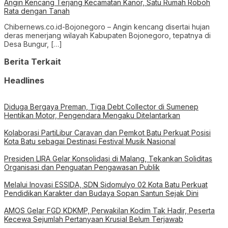
Angin Kencang Terjang Kecamatan Kanor, Satu Rumah Roboh
Rata dengan Tanah
Chibernews.co.id-Bojonegoro – Angin kencang disertai hujan
deras menerjang wilayah Kabupaten Bojonegoro, tepatnya di
Desa Bungur, […]
Berita Terkait
Headlines
Diduga Bergaya Preman, Tiga Debt Collector di Sumenep
Hentikan Motor, Pengendara Mengaku Ditelantarkan
Kolaborasi PartiLibur Caravan dan Pemkot Batu Perkuat Posisi
Kota Batu sebagai Destinasi Festival Musik Nasional
Presiden LIRA Gelar Konsolidasi di Malang, Tekankan Soliditas
Organisasi dan Penguatan Pengawasan Publik
Melalui Inovasi ESSIDA, SDN Sidomulyo 02 Kota Batu Perkuat
Pendidikan Karakter dan Budaya Sopan Santun Sejak Dini
AMOS Gelar FGD KDKMP, Perwakilan Kodim Tak Hadir, Peserta
Kecewa Sejumlah Pertanyaan Krusial Belum Terjawab