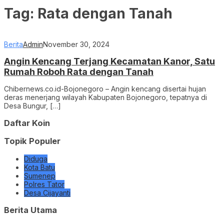
Tag:
Rata dengan Tanah
Berita
Admin
November 30, 2024
Angin Kencang Terjang Kecamatan Kanor, Satu
Rumah Roboh Rata dengan Tanah
Chibernews.co.id-Bojonegoro – Angin kencang disertai hujan
deras menerjang wilayah Kabupaten Bojonegoro, tepatnya di
Desa Bungur, […]
Daftar Koin
Topik Populer
Diduga
Kota Batu
Sumenep
Polres Tator
Desa Cijayanti
Berita Utama