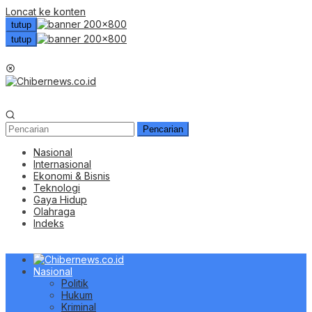
Loncat ke konten
tutup
tutup
Menu Mobile
Pencarian
Nasional
Internasional
Ekonomi & Bisnis
Teknologi
Gaya Hidup
Olahraga
Indeks
Nasional
Politik
Hukum
Kriminal