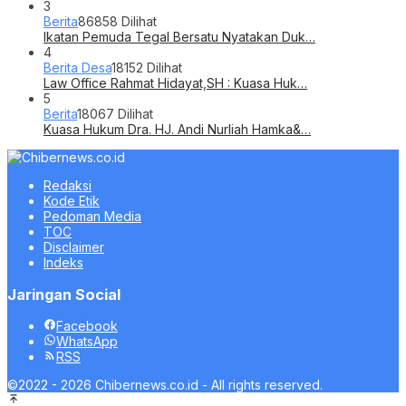
3
Berita
86858 Dilihat
Ikatan Pemuda Tegal Bersatu Nyatakan Duk…
4
Berita Desa
18152 Dilihat
Law Office Rahmat Hidayat,SH : Kuasa Huk…
5
Berita
18067 Dilihat
Kuasa Hukum Dra. HJ. Andi Nurliah Hamka&…
Redaksi
Kode Etik
Pedoman Media
TOC
Disclaimer
Indeks
Jaringan Social
Facebook
WhatsApp
RSS
©2022 - 2026 Chibernews.co.id - All rights reserved.