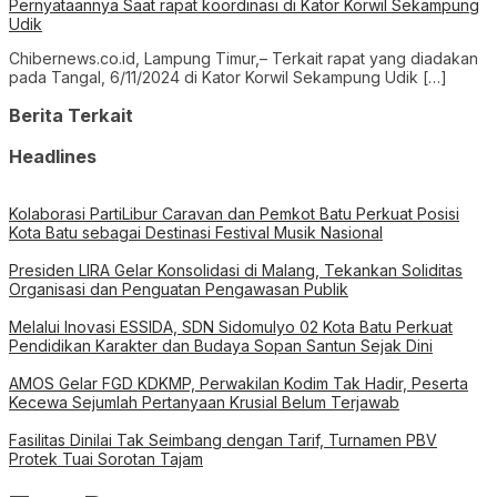
Pernyataannya Saat rapat koordinasi di Kator Korwil Sekampung
Udik
Chibernews.co.id, Lampung Timur,– Terkait rapat yang diadakan
pada Tangal, 6/11/2024 di Kator Korwil Sekampung Udik […]
Berita Terkait
Headlines
Kolaborasi PartiLibur Caravan dan Pemkot Batu Perkuat Posisi
Kota Batu sebagai Destinasi Festival Musik Nasional
Presiden LIRA Gelar Konsolidasi di Malang, Tekankan Soliditas
Organisasi dan Penguatan Pengawasan Publik
Melalui Inovasi ESSIDA, SDN Sidomulyo 02 Kota Batu Perkuat
Pendidikan Karakter dan Budaya Sopan Santun Sejak Dini
AMOS Gelar FGD KDKMP, Perwakilan Kodim Tak Hadir, Peserta
Kecewa Sejumlah Pertanyaan Krusial Belum Terjawab
Fasilitas Dinilai Tak Seimbang dengan Tarif, Turnamen PBV
Protek Tuai Sorotan Tajam