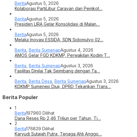
Berita
Agustus 5, 2026
Kolaborasi PartiLibur Caravan dan Pemkot…
Berita
Agustus 5, 2026
Presiden LIRA Gelar Konsolidasi di Malan…
Berita
Agustus 5, 2026
Melalui Inovasi ESSIDA, SDN Sidomulyo 02…
Berita
,
Berita Sumenap
Agustus 4, 2026
AMOS Gelar FGD KDKMP, Perwakilan Kodim T…
Berita
,
Berita Sumenap
Agustus 3, 2026
Fasilitas Dinilai Tak Seimbang dengan Ta…
Berita
,
Berita Desa
,
Berita Sumenap
Agustus 3, 2026
KDKMP Sumenep Diuji, DPRD Tekankan Trans…
Berita Populer
1
Berita
197960 Dilihat
Dana Reses Rp 2,46 Triliun per Tahun, Ti…
2
Berita
176829 Dilihat
Karyudi Sutajah Putra, Tenaga Ahli Anggo…