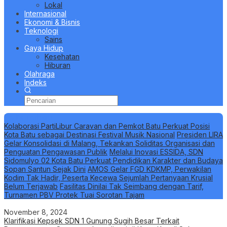
Lokal
Internasional
Ekonomi & Bisnis
Teknologi
Sains
Gaya Hidup
Kesehatan
Hiburan
Olahraga
Indeks
Berita Terbaru
Kolaborasi PartiLibur Caravan dan Pemkot Batu Perkuat Posisi
Kota Batu sebagai Destinasi Festival Musik Nasional
Presiden LIRA
Gelar Konsolidasi di Malang, Tekankan Soliditas Organisasi dan
Penguatan Pengawasan Publik
Melalui Inovasi ESSIDA, SDN
Sidomulyo 02 Kota Batu Perkuat Pendidikan Karakter dan Budaya
Sopan Santun Sejak Dini
AMOS Gelar FGD KDKMP, Perwakilan
Kodim Tak Hadir, Peserta Kecewa Sejumlah Pertanyaan Krusial
Belum Terjawab
Fasilitas Dinilai Tak Seimbang dengan Tarif,
Turnamen PBV Protek Tuai Sorotan Tajam
November 8, 2024
Klarifikasi Kepsek SDN 1 Gunung Sugih Besar Terkait