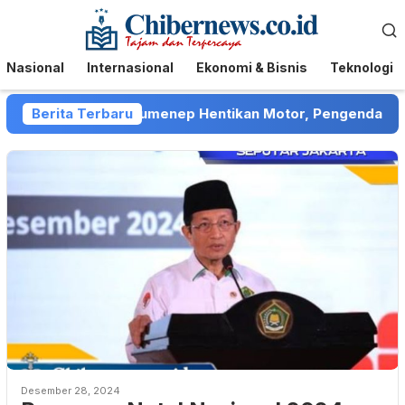
Loncat
Menu
ke
Mobile
konten
Nasional
Internasional
Ekonomi & Bisnis
Teknologi
 Collector di Sumenep Hentikan Motor, Pengendara Menga
Berita Terbaru
Desember 28, 2024