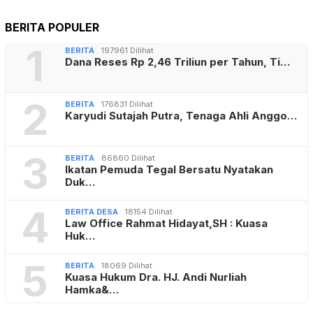
BERITA POPULER
1
BERITA
197961 Dilihat
Dana Reses Rp 2,46 Triliun per Tahun, Ti…
2
BERITA
176831 Dilihat
Karyudi Sutajah Putra, Tenaga Ahli Anggo…
3
BERITA
86860 Dilihat
Ikatan Pemuda Tegal Bersatu Nyatakan
Duk…
4
BERITA DESA
18154 Dilihat
Law Office Rahmat Hidayat,SH : Kuasa
Huk…
5
BERITA
18069 Dilihat
Kuasa Hukum Dra. HJ. Andi Nurliah
Hamka&…