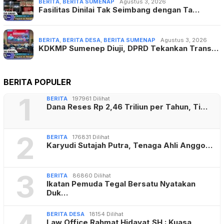
BERITA
,
BERITA SUMENAP
Agustus 3, 2026
Fasilitas Dinilai Tak Seimbang dengan Ta…
BERITA
,
BERITA DESA
,
BERITA SUMENAP
Agustus 3, 2026
KDKMP Sumenep Diuji, DPRD Tekankan Trans…
BERITA POPULER
1
BERITA
197961 Dilihat
Dana Reses Rp 2,46 Triliun per Tahun, Ti…
2
BERITA
176831 Dilihat
Karyudi Sutajah Putra, Tenaga Ahli Anggo…
3
BERITA
86860 Dilihat
Ikatan Pemuda Tegal Bersatu Nyatakan
Duk…
BERITA DESA
18154 Dilihat
Law Office Rahmat Hidayat,SH : Kuasa