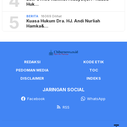
4
Huk…
5
BERITA
18069 Dilihat
Kuasa Hukum Dra. HJ. Andi Nurliah
Hamka&…
REDAKSI
KODE ETIK
PEDOMAN MEDIA
TOC
DISCLAIMER
INDEKS
JARINGAN SOCIAL
Facebook
WhatsApp
RSS