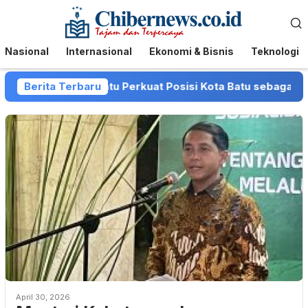
Loncat
Menu
ke
Mobile
konten
Nasional
Internasional
Ekonomi & Bisnis
Teknologi
 dan Pemkot Batu Perkuat Posisi Kota Batu sebagai Destinas
Berita Terbaru
April 30, 2026