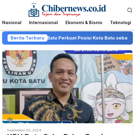
Loncat
Menu
ke
Mobile
konten
Nasional
Internasional
Ekonomi & Bisnis
Teknologi
an dan Pemkot Batu Perkuat Posisi Kota Batu sebagai Destin
Berita Terbaru
September 20, 2024