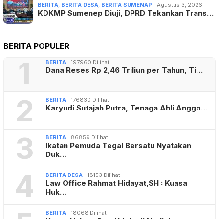
BERITA
,
BERITA DESA
,
BERITA SUMENAP
Agustus 3, 2026
KDKMP Sumenep Diuji, DPRD Tekankan Trans…
BERITA POPULER
1
BERITA
197960 Dilihat
Dana Reses Rp 2,46 Triliun per Tahun, Ti…
2
BERITA
176830 Dilihat
Karyudi Sutajah Putra, Tenaga Ahli Anggo…
3
BERITA
86859 Dilihat
Ikatan Pemuda Tegal Bersatu Nyatakan
Duk…
4
BERITA DESA
18153 Dilihat
Law Office Rahmat Hidayat,SH : Kuasa
Huk…
BERITA
18068 Dilihat