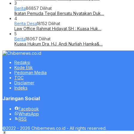
3
Berita
86857 Dilihat
Ikatan Pemuda Tegal Bersatu Nyatakan Duk…
4
Berita Desa
18152 Dilihat
Law Office Rahmat Hidayat,SH : Kuasa Huk…
5
Berita
18067 Dilihat
Kuasa Hukum Dra. HJ. Andi Nurliah Hamka&…
Redaksi
Kode Etik
Pedoman Media
TOC
Disclaimer
Indeks
Jaringan Social
Facebook
WhatsApp
RSS
©2022 - 2026 Chibernews.co.id - All rights reserved.