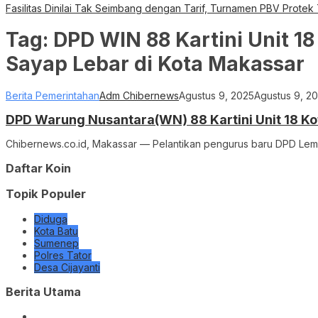
Fasilitas Dinilai Tak Seimbang dengan Tarif, Turnamen PBV Protek
Tag:
DPD WIN 88 Kartini Unit 
Sayap Lebar di Kota Makassar
Berita Pemerintahan
Adm Chibernews
Agustus 9, 2025
Agustus 9, 2
DPD Warung Nusantara(WN) 88 Kartini Unit 18 K
Chibernews.co.id, Makassar — Pelantikan pengurus baru DPD Lemb
Daftar Koin
Topik Populer
Diduga
Kota Batu
Sumenep
Polres Tator
Desa Cijayanti
Berita Utama