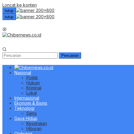
Loncat ke konten
tutup
tutup
Menu Mobile
Pencarian
Nasional
Politik
Hukum
Kriminal
Lokal
Internasional
Ekonomi & Bisnis
Teknologi
Sains
Gaya Hidup
Kesehatan
Hiburan
Olahraga