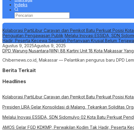
Indeks
Berita Terbaru
Kolaborasi PartiLibur Caravan dan Pemkot Batu Perkuat Posisi Kota
Penguatan Pengawasan Publik
Melalui Inovasi ESSIDA, SDN Sidom
Hadir, Peserta Kecewa Sejumlah Pertanyaan Krusial Belum Terjaw
Agustus 9, 2025
Agustus 9, 2025
DPD Warung Nusantara(WN) 88 Kartini Unit 18 Kota Makassar Yan
Chibernews.co.id, Makassar — Pelantikan pengurus baru DPD Lemb
Berita Terkait
Headlines
Kolaborasi PartiLibur Caravan dan Pemkot Batu Perkuat Posisi Kota
Presiden LIRA Gelar Konsolidasi di Malang, Tekankan Soliditas O
Melalui Inovasi ESSIDA, SDN Sidomulyo 02 Kota Batu Perkuat Pend
AMOS Gelar FGD KDKMP, Perwakilan Kodim Tak Hadir, Peserta Kec