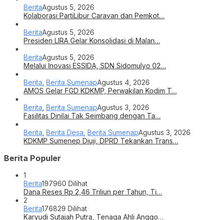
Berita
Agustus 5, 2026
Kolaborasi PartiLibur Caravan dan Pemkot…
Berita
Agustus 5, 2026
Presiden LIRA Gelar Konsolidasi di Malan…
Berita
Agustus 5, 2026
Melalui Inovasi ESSIDA, SDN Sidomulyo 02…
Berita
,
Berita Sumenap
Agustus 4, 2026
AMOS Gelar FGD KDKMP, Perwakilan Kodim T…
Berita
,
Berita Sumenap
Agustus 3, 2026
Fasilitas Dinilai Tak Seimbang dengan Ta…
Berita
,
Berita Desa
,
Berita Sumenap
Agustus 3, 2026
KDKMP Sumenep Diuji, DPRD Tekankan Trans…
Berita Populer
1
Berita
197960 Dilihat
Dana Reses Rp 2,46 Triliun per Tahun, Ti…
2
Berita
176829 Dilihat
Karyudi Sutajah Putra, Tenaga Ahli Anggo…