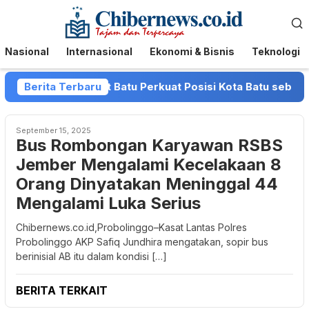
Loncat
Menu
ke
Mobile
konten
Nasional
Internasional
Ekonomi & Bisnis
Teknologi
avan dan Pemkot Batu Perkuat Posisi Kota Batu sebagai Des
Berita Terbaru
September 15, 2025
Bus Rombongan Karyawan RSBS
Jember Mengalami Kecelakaan 8
Orang Dinyatakan Meninggal 44
Mengalami Luka Serius
Chibernews.co.id,Probolinggo–Kasat Lantas Polres
Probolinggo AKP Safiq Jundhira mengatakan, sopir bus
berinisial AB itu dalam kondisi […]
BERITA TERKAIT