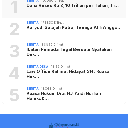
1
BERITA
197960 Dilihat
Dana Reses Rp 2,46 Triliun per Tahun, Ti…
2
BERITA
176830 Dilihat
Karyudi Sutajah Putra, Tenaga Ahli Anggo…
3
BERITA
86859 Dilihat
Ikatan Pemuda Tegal Bersatu Nyatakan
Duk…
4
BERITA DESA
18153 Dilihat
Law Office Rahmat Hidayat,SH : Kuasa
Huk…
5
BERITA
18068 Dilihat
Kuasa Hukum Dra. HJ. Andi Nurliah
Hamka&…