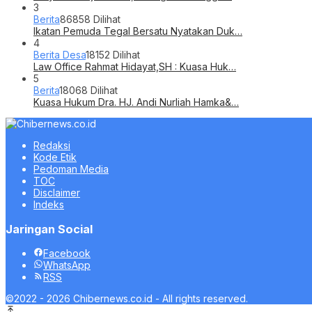
3
Berita
86858 Dilihat
Ikatan Pemuda Tegal Bersatu Nyatakan Duk…
4
Berita Desa
18152 Dilihat
Law Office Rahmat Hidayat,SH : Kuasa Huk…
5
Berita
18068 Dilihat
Kuasa Hukum Dra. HJ. Andi Nurliah Hamka&…
Redaksi
Kode Etik
Pedoman Media
TOC
Disclaimer
Indeks
Jaringan Social
Facebook
WhatsApp
RSS
©2022 - 2026 Chibernews.co.id - All rights reserved.