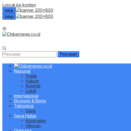
Loncat ke konten
tutup
tutup
Menu Mobile
Pencarian
Nasional
Politik
Hukum
Kriminal
Lokal
Internasional
Ekonomi & Bisnis
Teknologi
Sains
Gaya Hidup
Kesehatan
Hiburan
Olahraga