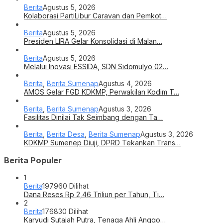
Berita
Agustus 5, 2026
Kolaborasi PartiLibur Caravan dan Pemkot…
Berita
Agustus 5, 2026
Presiden LIRA Gelar Konsolidasi di Malan…
Berita
Agustus 5, 2026
Melalui Inovasi ESSIDA, SDN Sidomulyo 02…
Berita
,
Berita Sumenap
Agustus 4, 2026
AMOS Gelar FGD KDKMP, Perwakilan Kodim T…
Berita
,
Berita Sumenap
Agustus 3, 2026
Fasilitas Dinilai Tak Seimbang dengan Ta…
Berita
,
Berita Desa
,
Berita Sumenap
Agustus 3, 2026
KDKMP Sumenep Diuji, DPRD Tekankan Trans…
Berita Populer
1
Berita
197960 Dilihat
Dana Reses Rp 2,46 Triliun per Tahun, Ti…
2
Berita
176830 Dilihat
Karyudi Sutajah Putra, Tenaga Ahli Anggo…