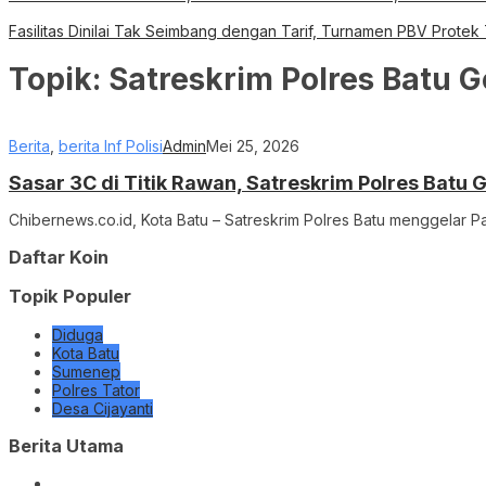
Fasilitas Dinilai Tak Seimbang dengan Tarif, Turnamen PBV Protek
Topik:
Satreskrim Polres Batu G
Berita
,
berita Inf Polisi
Admin
Mei 25, 2026
Sasar 3C di Titik Rawan, Satreskrim Polres Batu G
Chibernews.co.id, Kota Batu – Satreskrim Polres Batu menggelar Pa
Daftar Koin
Topik Populer
Diduga
Kota Batu
Sumenep
Polres Tator
Desa Cijayanti
Berita Utama