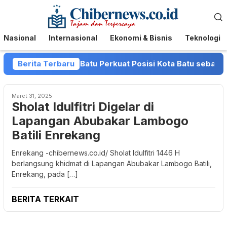
Loncat
Menu
ke
Mobile
konten
Nasional
Internasional
Ekonomi & Bisnis
Teknologi
van dan Pemkot Batu Perkuat Posisi Kota Batu sebagai Dest
Berita Terbaru
Maret 31, 2025
Sholat Idulfitri Digelar di
Lapangan Abubakar Lambogo
Batili Enrekang
Enrekang -chibernews.co.id/ Sholat Idulfitri 1446 H
berlangsung khidmat di Lapangan Abubakar Lambogo Batili,
Enrekang, pada […]
BERITA TERKAIT