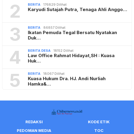
2
BERITA
176829 Dilihat
Karyudi Sutajah Putra, Tenaga Ahli Anggo…
3
BERITA
86857 Dilihat
Ikatan Pemuda Tegal Bersatu Nyatakan
Duk…
4
BERITA DESA
18152 Dilihat
Law Office Rahmat Hidayat,SH : Kuasa
Huk…
5
BERITA
18067 Dilihat
Kuasa Hukum Dra. HJ. Andi Nurliah
Hamka&…
REDAKSI
KODE ETIK
PEDOMAN MEDIA
TOC